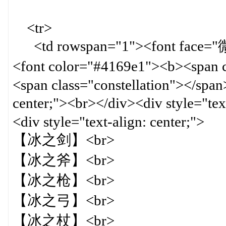
<tr>
<td rowspan="1"><font face="微软
<font color="#4169e1"><b><span
<span class="constellation"></span
center;"><br></div><div style="
<div style="text-align: center;">
【冰之剑】<br>
【冰之斧】<br>
【冰之枪】<br>
【冰之弓】<br>
【冰之杖】<br>