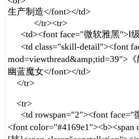
<br>
生产制造</font></td>
</tr><tr>
<td><font face="微软雅黑">Ⅰ级
<td class="skill-detail"><font
mod=viewthread&amp;tid=39
幽蓝魔女</font></td>
</tr>
<tr>
<td rowspan="2"><font face="微软
<font color="#4169e1"><b><span