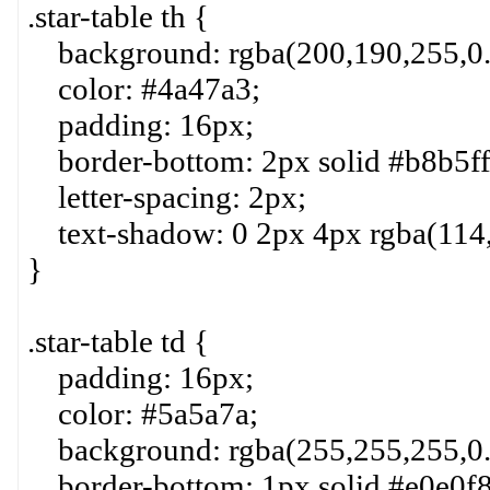
.star-table th {
background: rgba(200,190,255,0.
color: #4a47a3;
padding: 16px;
border-bottom: 2px solid #b8b5ff
letter-spacing: 2px;
text-shadow: 0 2px 4px rgba(114,
}
.star-table td {
padding: 16px;
color: #5a5a7a;
background: rgba(255,255,255,0.
border-bottom: 1px solid #e0e0f8