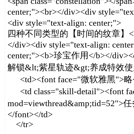
<span class="constellation"></span
center;"><br></div><div style="
<div style="text-align: center;">
四种不同类型的【时间的纹章】<b
</div><div style="text-align: cente
center;"><b>珍宝作用</b></div><div 
解锁&lt;紫星轨迹&gt;养成特效使用权限<
<td><font face="微软雅黑">略</f
<td class="skill-detail"><font
mod=viewthread&amp;tid=
</font></td>
</tr>