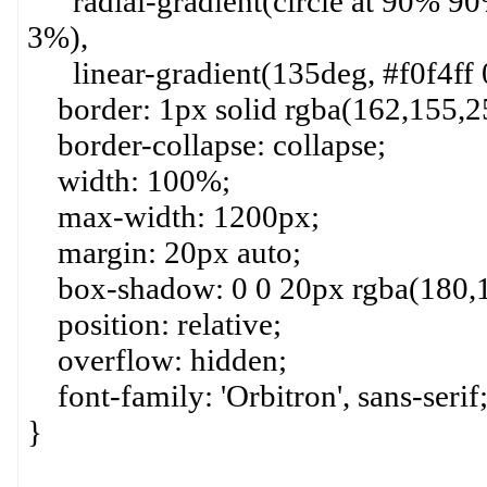
radial-gradient(circle at 90% 90%
3%),
linear-gradient(135deg, #f0f4ff 
border: 1px solid rgba(162,155,25
border-collapse: collapse;
width: 100%;
max-width: 1200px;
margin: 20px auto;
box-shadow: 0 0 20px rgba(180,1
position: relative;
overflow: hidden;
font-family: 'Orbitron', sans-serif
}