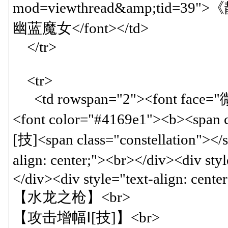
mod=viewthread&amp;tid=39
幽蓝魔女</font></td>
</tr>
<tr>
<td rowspan="2"><font face="微软
<font color="#4169e1"><b><span
[技]<span class="constellation"></
align: center;"><br></div><div s
</div><div style="text-align: center
【水龙之枪】<br>
【攻击增幅Ⅰ[技]】<br>