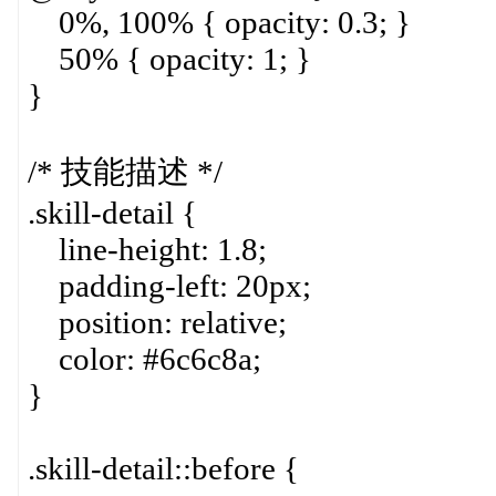
0%, 100% { opacity: 0.3; }
50% { opacity: 1; }
}
/* 技能描述 */
.skill-detail {
line-height: 1.8;
padding-left: 20px;
position: relative;
color: #6c6c8a;
}
.skill-detail::before {