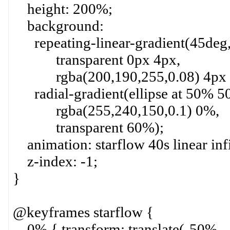
height: 200%;
background:
repeating-linear-gradient(45deg
transparent 0px 4px,
rgba(200,190,255,0.08) 4px 
radial-gradient(ellipse at 50% 5
rgba(255,240,150,0.1) 0%,
transparent 60%);
animation: starflow 40s linear infi
z-index: -1;
}
@keyframes starflow {
0% { transform: translate(-50%, -