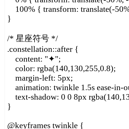
100% { transform: translate(-50%,
}
/* 星座符号 */
.constellation::after {
content: "✦";
color: rgba(140,130,255,0.8);
margin-left: 5px;
animation: twinkle 1.5s ease-in-out
text-shadow: 0 0 8px rgba(140,13
}
@keyframes twinkle {