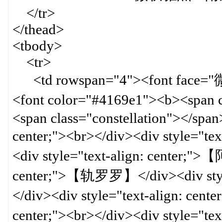
</tr>
</thead>
<tbody>
<tr>
<td rowspan="4"><font face="微软
<font color="#4169e1"><b><span
<span class="constellation"></span
center;"><br></div><div style="
<div style="text-align: center;"
center;">【轨罗罗】</div><div st
</div><div style="text-align: cen
center;"><br></div><div style="