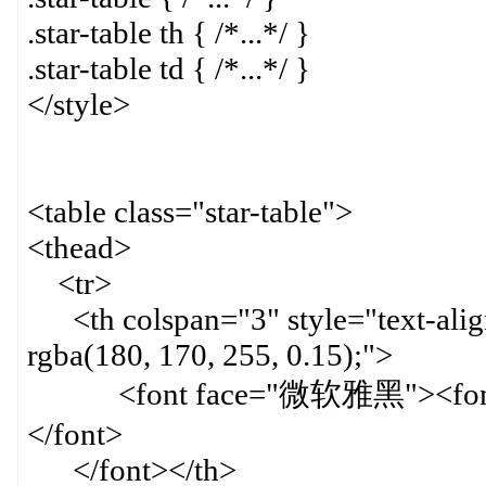
.star-table th { /*...*/ }
.star-table td { /*...*/ }
</style>
<table class="star-table">
<thead>
<tr>
<th colspan="3" style="text-align
rgba(180, 170, 255, 0.15);">
<font face="微软雅黑"><font
</font>
</font></th>