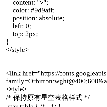
content: "▹";
color: #9d9aff;
position: absolute;
left: 0;
top: 2px;
}
</style>
<link href="https://fonts.googleapi
family=Orbitron:wght@400;600&am
<style>
/* 保持原有星空表格样式 */
.star-table { /*...*/ }