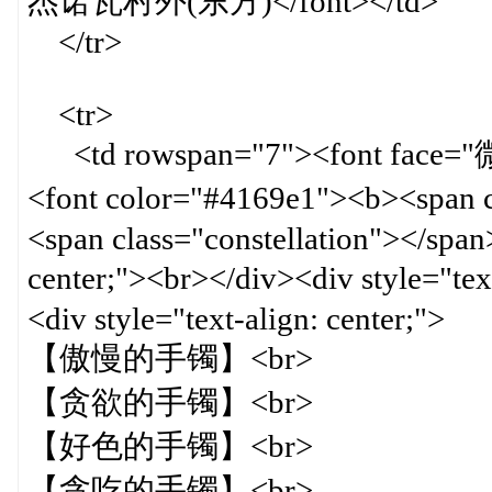
杰诺瓦村外(东方)</font></td>
</tr>
<tr>
<td rowspan="7"><font face="微软
<font color="#4169e1"><b><span 
<span class="constellation"></span
center;"><br></div><div style="
<div style="text-align: center;">
【傲慢的手镯】<br>
【贪欲的手镯】<br>
【好色的手镯】<br>
【贪吃的手镯】<br>