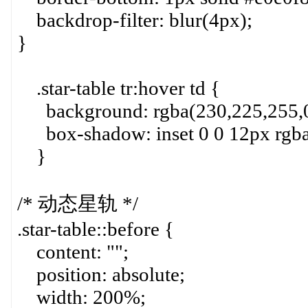
backdrop-filter: blur(4px);
}
.star-table tr:hover td {
background: rgba(230,225,255,0
box-shadow: inset 0 0 12px rgba
}
/* 动态星轨 */
.star-table::before {
content: "";
position: absolute;
width: 200%;