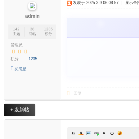
发表于 2025-3-9 06:08:57
|
显示全
宝
贝
admin
玩
142
38
1235
家
主题
回帖
积分
交
管理员
流
积分
1235
社
区
发消息
回复
+ 发新帖