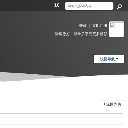
切
换
搜
到
索
窄
登录
|
立即注册
版
游客
您好！登录后享受更多精彩
载
快捷导航
返回列表