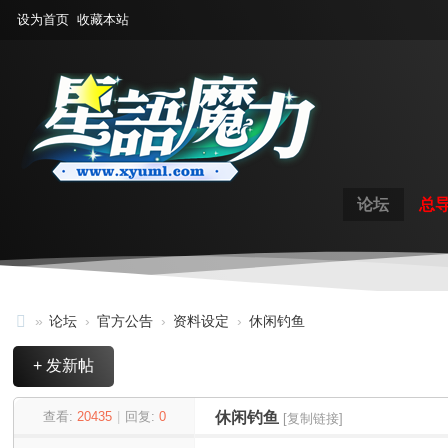
设为首页
收藏本站
论坛
总
»
论坛
›
官方公告
›
资料设定
›
休闲钓鱼
星
+ 发新帖
语
魔
查看:
20435
|
回复:
0
休闲钓鱼
[复制链接]
力