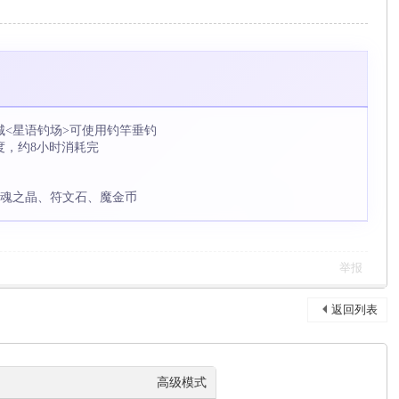
城<星语钓场>可使用钓竿垂钓
度，约8小时消耗完
使、幽魂之晶、符文石、魔金币
举报
返回列表
高级模式